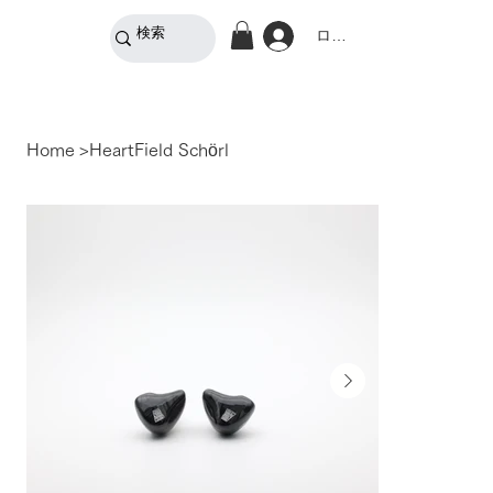
ログイン
Home
>
HeartField Schörl