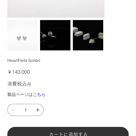
HeartField Schörl
価
￥143,000
格
消費税込み
製品ページは
こちら
カートに追加する