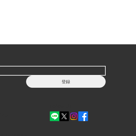
登録
Follow Us
ピアノ
Ltd.
町15-18飯田ビ