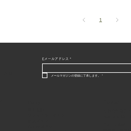
1
Eメールアドレス
*
ールの
メールマガジンの登録に了承します。
*
Policy
Contact
ア
利用規約
有限会社飯田
プライバシーポリシー
IidaPiano Co., 
配送ポリシー
〒411-0848
Cookieポリシー
静岡県三島市緑