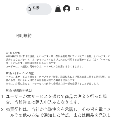
ログイン
利用規約
第1条（適用）
本利用規約（以下「本規約」といいます）は、有限会社飯田ピアノ（以下「当社」といいます）が
運営するウェブサイト、オンラインストアおよびこれらに付随する各種サービス（以下「本サービ
ス」といいます）の利用条件を定めるものです。
ユーザーは、本規約に同意のうえ、本サービスを利用するものとします。
第2条（本サービスの内容）
当社は、本サービスを通じて、自社ブランド製品、取扱製品および関連商品に関する情報提供、商
品の販売、問い合わせ対応その他当社が定める機能を提供します。
当社は、必要に応じて、本サービスの内容の全部または一部を変更することがあります。
第3条（売買契約の成立）
ユーザーが本サービスを通じて商品の注文を行った場
合、当該注文は購入申込みとなります。
売買契約は、当社が当該注文を承諾し、その旨を電子メ
ールその他の方法で通知した時点、または商品を発送し