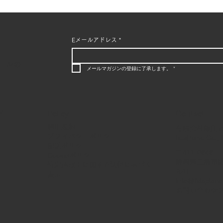
Eメールアドレス
*
ールの
メールマガジンの登録に了承します。
*
Policy
Contact
ア
利用規約
有限会社飯田
プライバシーポリシー
IidaPiano Co., 
配送ポリシー
〒411-0848
Cookieポリシー
静岡県三島市緑
特定商取引に関する法律に基づく
ル1F
表示
info@iidapiano
お問い合わせ