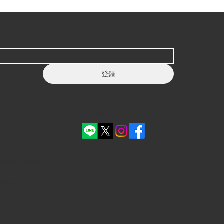
登録
Follow Us
ピアノ
Ltd.
町15-18飯田ビ
.store
フォーム