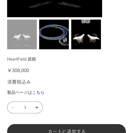
HeartField 銀鶴
価
￥308,000
格
消費税込み
製品ページは
こちら
カートに追加する