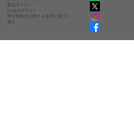
配送ポリシー
Cookieポリシー
特定商取引に関する法律に基づく
表示
Contact
有限会社飯田ピアノ
IidaPiano Co., Ltd.
〒411-0848
静岡県三島市緑町15-18飯田ビル1F
info@iidapiano.store
お問い合わせフォーム