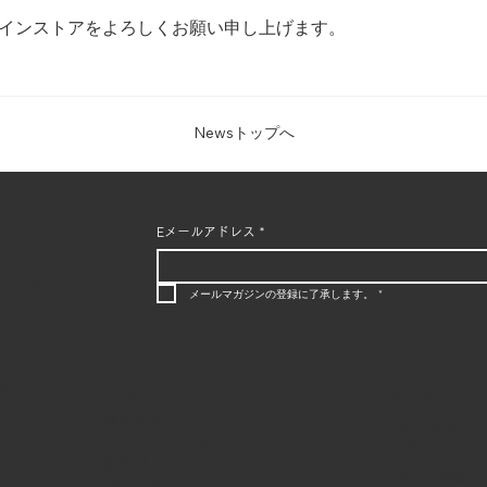
oオンラインストアをよろしくお願い申し上げます。
Newsトップへ
Eメールアドレス
*
ールの
メールマガジンの登録に了承します。
*
Policy
Contact
ア
利用規約
有限会社飯田
プライバシーポリシー
IidaPiano Co., 
配送ポリシー
〒411-0848
Cookieポリシー