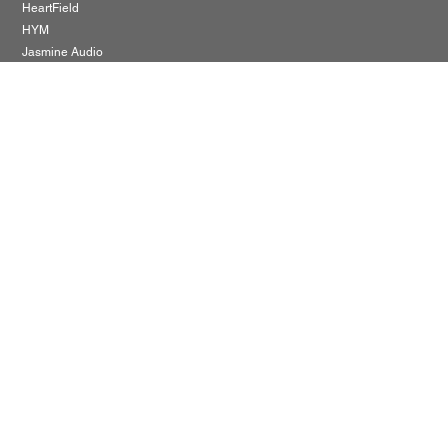
HeartField
HYM
Jasmine Audio
アウトレット品
Follow Us
Policy
利用規約
プライバシーポリシー
配送ポリシー
Cookieポリシー
特定商取引に関する法律に基づく
表示