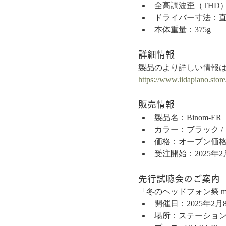
全高調波歪（THD）：<1
ドライバー寸法：直径99
本体重量：375g
詳細情報
製品のより詳しい情報
https://www.iidapiano.stor
販売情報
製品名：Binom-ER
カラー：ブラック /
価格：オープン価格（
受注開始：2025年
先行試聴会のご案内
「冬のヘッドフォン祭 mi
開催日：2025年2月
場所：ステーション