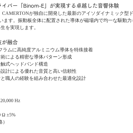
イバー「Binom-E」が実現する卓越した音響体験
には、CAMERTONが独自に開発した最新のアイソダイナミック
載しています。振動板全体に配置された導体が磁場内で均一な駆動
再生を実現します。
技が融合
ヤフラムに高純度アルミニウム導体を特殊接着
技術による精密な導体パターン形成
接触式ヘッドバンド構造
ル設計による優れた音質と高い信頼性
析と職人の経験を組み合わせた最適化設計
0,000 Hz
Ω ±5%
格）