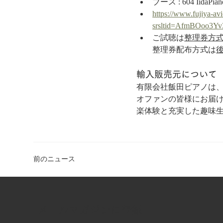
ブース : 604 IidaP
https://www.fujiya-av
srsltid=AfmBOoo3
ご試聴は
整理券方
整理券配布方式は
輸入販売元について
有限会社飯田ピアノは、
オファンの皆様にお届
楽体験と充実した趣味
前のニュース
​メールマガジンに登録