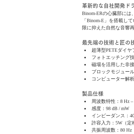
革新的な自社開発ドラ
Binom-ERの心臓部
「Binom-E」を搭
限に抑えた自然な音響
最先端の技術と匠の
超薄型PETEダイ
フォトエッチング
磁場を活用した非
ブロックモジュー
コンピューター解
製品仕様
周波数特性：8 Hz – 2
感度：98 dB / mW
インピーダンス：40 
許容入力：5W（定
共振周波数：80 Hz