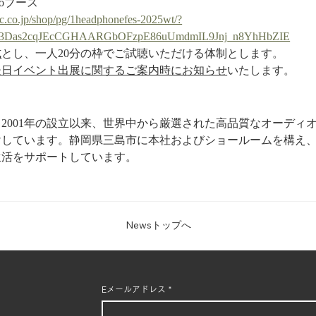
ianoブース
ic.co.jp/shop/pg/1headphonefes-2025wt/?
Yv3Das2cqJEcCGHAARGbOFzpE86uUmdmIL9Jnj_n8YhHbZIE
式
とし、一人20分の枠でご試聴いただける体制とします。
後日イベント出展に関するご案内時にお知らせ
いたします。
2001年の設立以来、世界中から厳選された高品質なオーディ
けしています。静岡県三島市に本社およびショールームを構え
生活をサポートしています。
Newsトップへ
Eメールアドレス
*