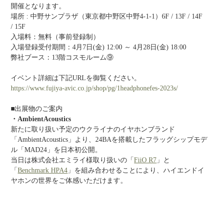
開催となります。
場所 : 中野サンプラザ（東京都中野区中野4-1-1）6F / 13F / 14F 
/ 15F
入場料：無料（事前登録制）
入場登録受付期間：4月7日(金) 12:00 ～ 4月28日(金) 18:00
弊社ブース：13階コスモルーム⑨
イベント詳細は下記URLを御覧ください。
https://www.fujiya-avic.co.jp/shop/pg/1headphonefes-2023s/
■出展物のご案内
・AmbientAcoustics
新たに取り扱い予定のウクライナのイヤホンブランド
「AmbientAcoustics」より、24BAを搭載したフラッグシップモデ
ル「MAD24」を日本初公開。
当日は株式会社エミライ様取り扱いの「
FiiO R7
」と
「
Benchmark HPA4
」を組み合わせることにより、ハイエンドイ
ヤホンの世界をご体感いただけます。