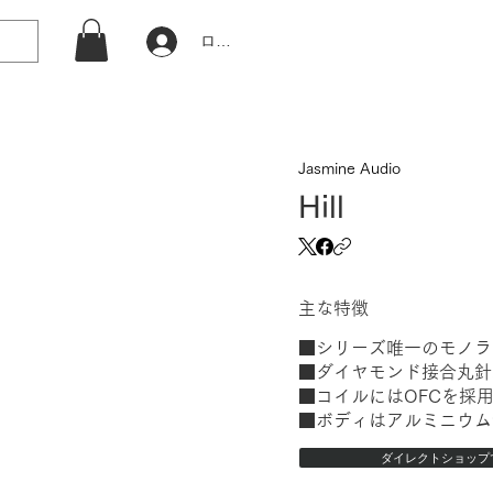
ログイン
Jasmine Audio
Hill
主な特徴
■シリーズ唯一のモノラ
■ダイヤモンド接合丸針
■コイルにはOFCを採
■ボディはアルミニウム
ダイレクトショップ