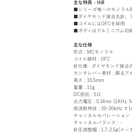
主な特長 - Hill
■シリーズ唯一のモノラル
■ダイヤモンド接合丸針、
■コイルにはOFCを採用
■ボディはアルミニウム切
主な仕様
形式 : MCモノラル
コイル線材 : OFC
針仕様 : ダイヤモンド接合
カンチレバー素材 : 銅＆ア
高さ : 16.5mm
重量 : 11g
DC抵抗 : 5Ω
出力電圧 : 0.34mv (1KHz, 5
周波数特性 : 20-20kHz ±1
チャンネルセパレーション :
チャンネルバランス : -
針圧調整幅 : 1.7-2.5g(メー