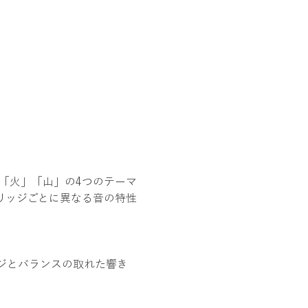
林」「火」「山」の4つのテーマ
リッジごとに異なる音の特性
ンジとバランスの取れた響き