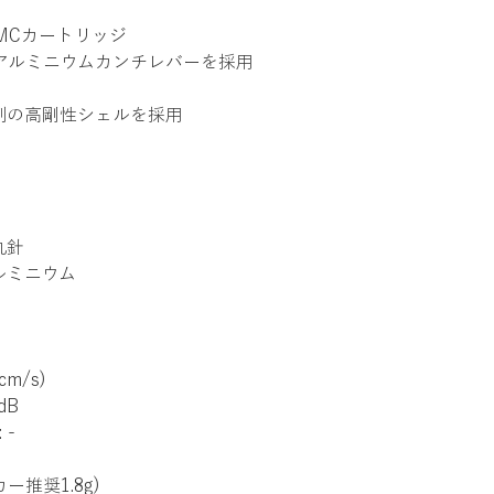
MCカートリッジ
アルミニウムカンチレバーを採用
削の高剛性シェルを採用
丸針
ルミニウム
cm/s)
dB
 -
カー推奨1.8g)