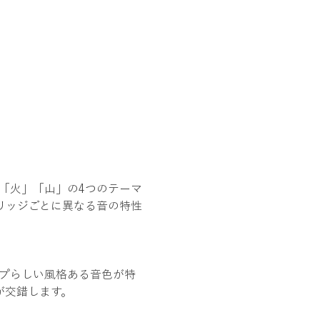
林」「火」「山」の4つのテーマ
リッジごとに異なる音の特性
ップらしい風格ある音色が特
が交錯します。