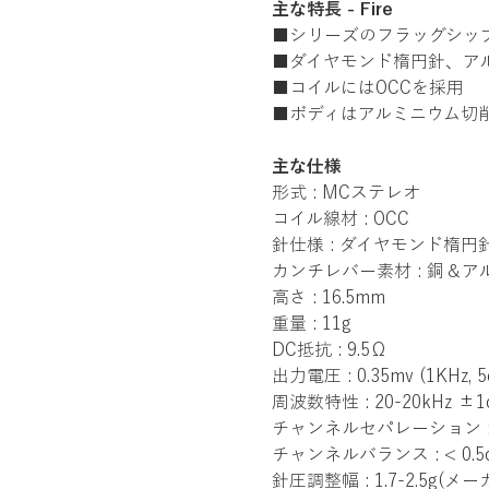
主な特長 - Fire
■シリーズのフラッグシッ
■ダイヤモンド楕円針、ア
■コイルにはOCCを採用
■ボディはアルミニウム切
主な仕様
形式 : MCステレオ
コイル線材 : OCC
針仕様 : ダイヤモンド楕円
カンチレバー素材 : 銅＆ア
高さ : 16.5mm
重量 : 11g
DC抵抗 : 9.5Ω
出力電圧 : 0.35mv (1KHz, 5
周波数特性 : 20-20kHz ±1
チャンネルセパレーション : >
チャンネルバランス : < 0.5
針圧調整幅 : 1.7-2.5g(メー