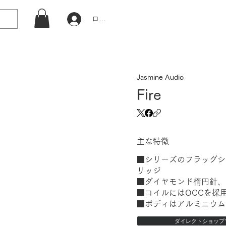
ログイン
Jasmine Audio
Fire
主な特徴
■シリーズのフラッグシ
リッジ
■ダイヤモンド楕円針、
■コイルにはOCCを採
■ボディはアルミニウム
ダイレクトショップ