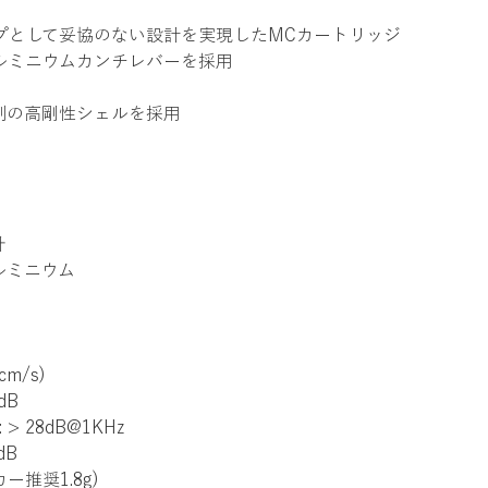
プとして妥協のない設計を実現したMCカートリッジ
ルミニウムカンチレバーを採用
削の高剛性シェルを採用
針
ルミニウム
cm/s)
dB
 28dB@1KHz
dB
カー推奨1.8g)