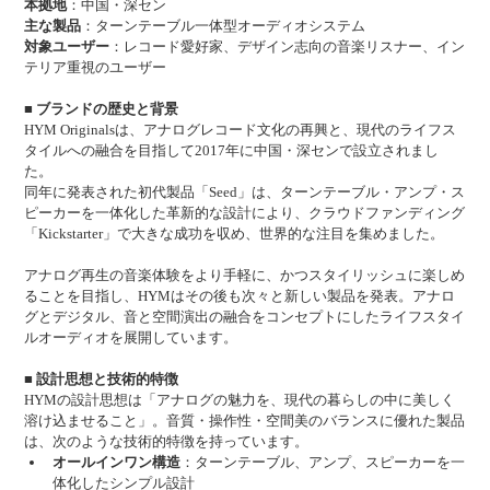
本拠地
：中国・深セン
主な製品
：ターンテーブル一体型オーディオシステム
対象ユーザー
：レコード愛好家、デザイン志向の音楽リスナー、イン
テリア重視のユーザー
■ ブランドの歴史と背景
HYM Originalsは、アナログレコード文化の再興と、現代のライフス
タイルへの融合を目指して2017年に中国・深センで設立されまし
た。
同年に発表された初代製品「Seed」は、ターンテーブル・アンプ・ス
ピーカーを一体化した革新的な設計により、クラウドファンディング
「Kickstarter」で大きな成功を収め、世界的な注目を集めました。
アナログ再生の音楽体験をより手軽に、かつスタイリッシュに楽しめ
ることを目指し、HYMはその後も次々と新しい製品を発表。アナロ
グとデジタル、音と空間演出の融合をコンセプトにしたライフスタイ
ルオーディオを展開しています。
■ 設計思想と技術的特徴
HYMの設計思想は「アナログの魅力を、現代の暮らしの中に美しく
溶け込ませること」。音質・操作性・空間美のバランスに優れた製品
は、次のような技術的特徴を持っています。
オールインワン構造
：ターンテーブル、アンプ、スピーカーを一
体化したシンプル設計