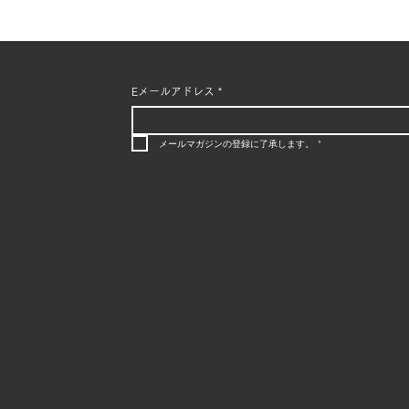
Eメールアドレス
*
ールの
メールマガジンの登録に了承します。
*
Policy
Contact
ア
利用規約
有限会社飯田
プライバシーポリシー
IidaPiano Co., 
配送ポリシー
〒411-0848
Cookieポリシー
静岡県三島市緑
特定商取引に関する法律に基づく
ル1F
表示
info@iidapiano
お問い合わせ