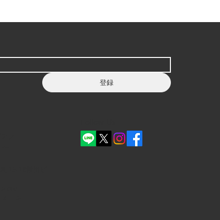
登録
Follow Us
ピアノ
Ltd.
町15-18飯田ビ
.store
フォーム