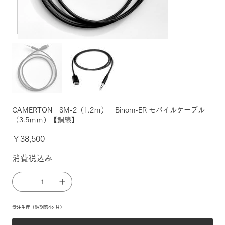
CAMERTON SM-2（1.2ｍ） Binom-ER モバイルケーブル
（3.5ｍｍ）【銅線】
価
￥38,500
格
消費税込み
受注生産（納期約4ヶ月）