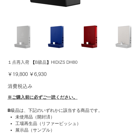
１点再入荷 【B級品】HIDIZS DH80
元
セ
￥19,800
￥6,930
の
ー
価
ル
格
価
消費税込み
格
※ご購入前に必ずご一読ください。
B
級品は、下記のいずれかに該当する商品です。
未使用品（開封済）
工場再生品（リファービッシュ）
展示品（サンプル）