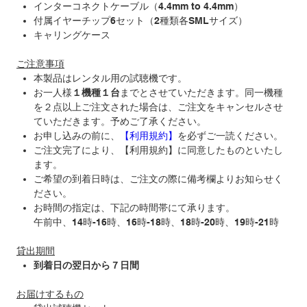
インターコネクトケーブル（4.4mm to 4.4mm）
付属イヤーチップ6セット（2種類各SMLサイズ）
キャリングケース
ご注意事項
本製品はレンタル用の試聴機です。
お一人様
１機種１台
までとさせていただきます。同一機種
を２点以上ご注文された場合は、ご注文をキャンセルさせ
ていただきます。予めご了承ください。
お申し込みの前に、
【利用規約】
を必ずご一読ください。
ご注文完了により、【利用規約】に同意したものといたし
ます。
ご希望の到着日時は、ご注文の際に備考欄よりお知らせく
ださい。
お時間の指定は、下記の時間帯にて承ります。
午前中、
14
時
-16
時、
16
時
-18
時、
18
時
-20
時、
19
時
-21
時
貸出期間
到着日の翌日から７日間
お届けするもの