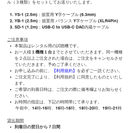
ル（３種類）をセットしてお送りいたします。
YS-1 (2.5m)：据置用 Y字ケーブル (6.3mm)
YB-1 (2.5m)：据置用 バランス Y字ケーブル (XLR4Pin)
SD-1 (1.2m)：USB-C to USB-C DAC内蔵ケーブル
ご注意事項
本製品はレンタル用の試聴機です。
お一人様
１機種１台
までとさせていただきます。同一機種
を２点以上ご注文された場合は、ご注文をキャンセルさせ
ていただきます。予めご了承ください。
お申し込みの前に、
【利用規約】
を必ずご一読ください。
ご注文完了により、【利用規約】に同意したものといたし
ます。
ご希望の到着日時は、ご注文の際に備考欄よりお知らせく
ださい。
お時間の指定は、下記の時間帯にて承ります。
午前中、
14
時
-16
時、
16
時
-18
時、
18
時
-20
時、
19
時
-21
時
貸出期間
到着日の翌日から７日間